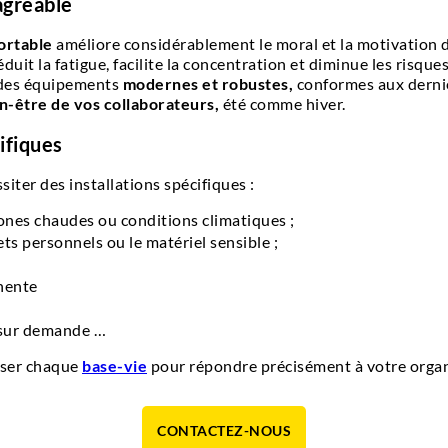
agréable
ortable
améliore considérablement le moral et la motivation 
uit la fatigue, facilite la concentration et diminue les risques 
 des équipements
modernes et robustes,
conformes aux derni
en-être de vos collaborateurs,
été comme hiver.
ifiques
iter des installations spécifiques :
ones chaudes ou conditions climatiques ;
ets personnels ou le matériel sensible ;
nente
 sur demande …
iser chaque
base-vie
pour répondre précisément à votre organ
CONTACTEZ-NOUS