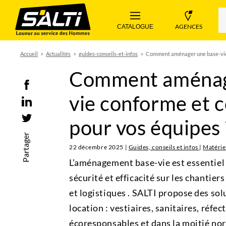
 AGENCES 
 CATALOGUE 
Accueil
Actualités
guides-conseils-et-infos
Comment aménager une base-vie 
Comment aménag
vie conforme et 
pour vos équipes 
Partager
22 décembre 2025
|
Guides, conseils et infos
|
Matérie
L’aménagement base-vie est essentiel 
sécurité et efficacité sur les chantier
et logistiques . SALTI propose des sol
location : vestiaires, sanitaires, réf
écoresponsables et dans la moitié nor