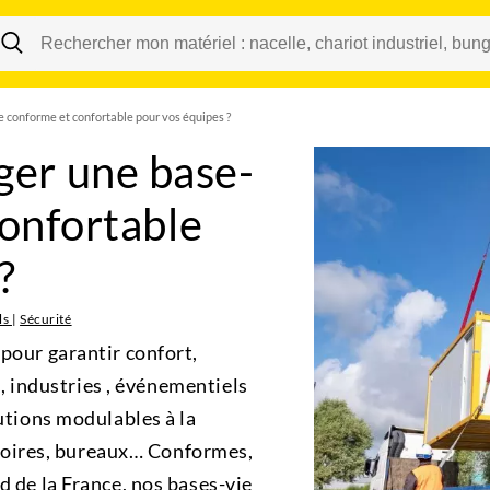
Changer
conforme et confortable pour vos équipes ?
er une base-
confortable
?
ls
|
Sécurité
pour garantir confort,
s , industries , événementiels
utions modulables à la
ectoires, bureaux… Conformes,
d de la France, nos bases-vie