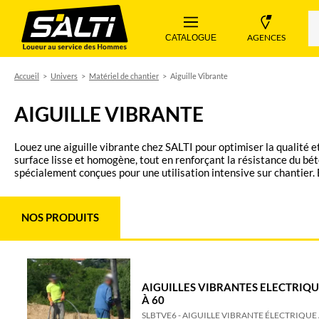
 AGENCES 
 CATALOGUE 
Accueil
Univers
Matériel de chantier
Aiguille Vibrante
AIGUILLE VIBRANTE
Louez une aiguille vibrante chez SALTI pour optimiser la qualité et
surface lisse et homogène, tout en renforçant la résistance du béton en évitant les fissures et en 
spécialement conçues pour une utilisation intensive sur chantier. E
et les ouvrages nécessitant une consolidation parfaite. SALTI met à votre disposition des équipements performants, adaptés aux exigences des professionnels du BTP. Nos experts vous conseillent
dans le choix du modèle correspondant à vos besoins et aux spécificités de votre projet. Effectuez votre demande en ligne et recevez un devis sous 24 
agence ou d’une livraison directement sur votre chantier pour dé
NOS PRODUITS
AIGUILLES VIBRANTES ELECTRIQU
À 60
SLBTVE6 - AIGUILLE VIBRANTE ÉLECTRIQU