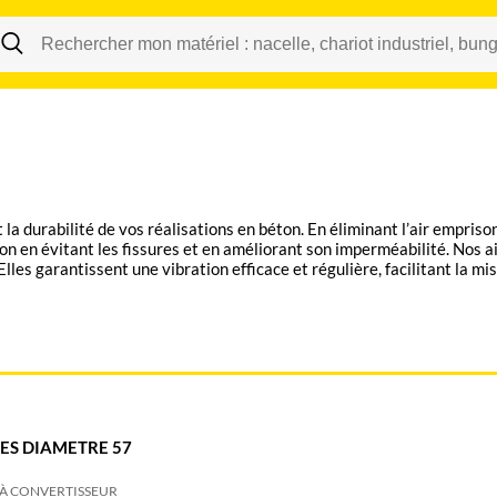
Changer
 la durabilité de vos réalisations en béton. En éliminant l’air empriso
améliorant son imperméabilité. Nos aiguilles vibrantes électriques à convertisseur interne sont
lles garantissent une vibration efficace et régulière, facilitant la mi
heures. Profitez d’une mise à disposition rapide en
marrer vos travaux sans délai.
ES DIAMETRE 57
E À CONVERTISSEUR