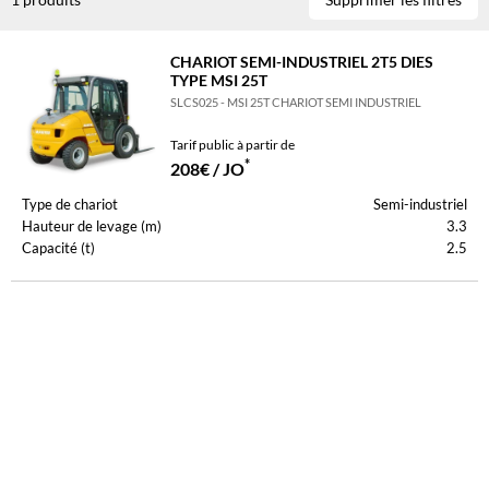
ou d’une livraison sur site pour garantir une efficacité immédiate sur vos
projets.
CHARIOT SEMI-INDUSTRIEL 2T5 DIES
TYPE MSI 25T
SLCS025 - MSI 25T CHARIOT SEMI INDUSTRIEL
Tarif public à partir de
*
208€ / JO
Type de chariot
Semi-industriel
Hauteur de levage (m)
3.3
Capacité (t)
2.5