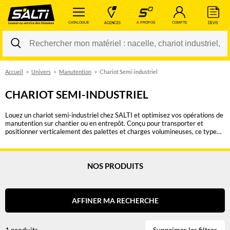
 CATALOGUE 
 AGENCES 
 A PROPOS 
 COMPTE 
 DEVIS 
Accueil
Univers
Manutention
Chariot Semi-industriel
Changer
CHARIOT SEMI-INDUSTRIEL
Louez un chariot semi-industriel chez SALTI et optimisez vos opérations de
manutention sur chantier ou en entrepôt. Conçu pour transporter et
positionner verticalement des palettes et charges volumineuses, ce type
de chariot élévateur allie robustesse et polyvalence pour s’adapter aux
environnements les plus exigeants. Doté d’une cabine fermée pour un
confort accru et d’un mât de levage triplex offrant une grande hauteur de
levage, ce chariot est parfaitement adapté aux espaces intérieurs comme
NOS PRODUITS
aux conditions extérieures difficiles. Sa stabilité et sa maniabilité en font un
équipement idéal pour le chargement, le déchargement et le déplacement
de matériaux en toute sécurité. Grâce à notre large gamme de modèles,
trouvez facilement l’équipement correspondant à vos besoins spécifiques.
AFFINER MA RECHERCHE
Nos experts sont à votre disposition pour vous conseiller et vous orienter
vers la meilleure solution. Effectuez votre réservation en ligne et recevez
un devis sous 24 heures. Profitez d’une mise à disposition rapide en agence
1 produits
Supprimer les filtres