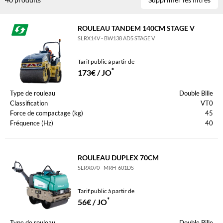
ROULEAU TANDEM 140CM STAGE V
SLRX14V - BW138 AD5 STAGE V
Tarif public à partir de
*
173€ / JO
Type de rouleau
Double Bille
Classification
VT0
Force de compactage (kg)
45
Fréquence (Hz)
40
ROULEAU DUPLEX 70CM
SLRX070 - MRH-601DS
Tarif public à partir de
*
56€ / JO
Type de rouleau
Double Bille