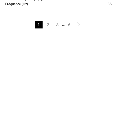
Fréquence (Hz)
55
...
1
2
3
6