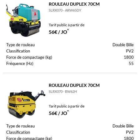
ROULEAU DUPLEX 70CM
SLRX070 - ARW65DY
Tarif public à partir de
*
56€ / JO
Type de rouleau
Double Bille
Classification
PV2
Force de compactage (kg)
1800
Fréquence (Hz)
55
ROULEAU DUPLEX 70CM
SLRX070 - BW62H
Tarif public à partir de
*
56€ / JO
Type de rouleau
Double Bille
Classification
PV2
Force de compactage (kg)
1800