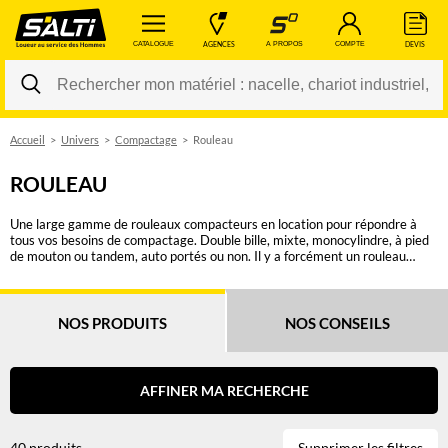
 CATALOGUE 
 AGENCES 
 A PROPOS 
 COMPTE 
 DEVIS 
Accueil
Univers
Compactage
Rouleau
Changer
ROULEAU
Une large gamme de rouleaux compacteurs en location pour répondre à
tous vos besoins de compactage. Double bille, mixte, monocylindre, à pied
de mouton ou tandem, auto portés ou non. Il y a forcément un rouleau
SALTI pour une réalisation optimale de vos chantiers d’enrobés ou
préparation de sous-couche. SALTI vous propose des rouleaux d'une
largeur de billes de 0.65m à 2.20m pour une force de compactage allant
jusque 242 kN. Vous devez disposer d'une autorisation de conduite CACES
NOS PRODUITS
NOS CONSEILS
R482 Cat A (<= 6 tonnes) ou Cat D (> 6 tonnes). Choisissez parmi plus de
30 rouleaux en utilisant nos filtres (par exemple type de rouleau, force de
compactage ou poids).
AFFINER MA RECHERCHE
40 produits
Supprimer les filtres