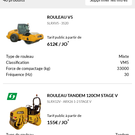
ROULEAU V5
SLRXV5 - 3520
Tarif public à partir de
*
612€ / JO
Type de rouleau
Mixte
Classification
VM5
Force de compactage (kg)
33000
Fréquence (Hz)
30
ROULEAU TANDEM 120CM STAGE V
SLRX12V - ARX26 1-2 STAGE V
Tarif public à partir de
*
155€ / JO
Type de rouleau
Tandem