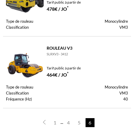
Tarif public à partir de
*
478€ / JO
Type de rouleau
Monocylindre
Classification
VM3
ROULEAU V3
SLRXV3 - 3412
Tarif public à partir de
*
464€ / JO
Type de rouleau
Monocylindre
Classification
VM3
Fréquence (Hz)
40
...
1
4
5
6