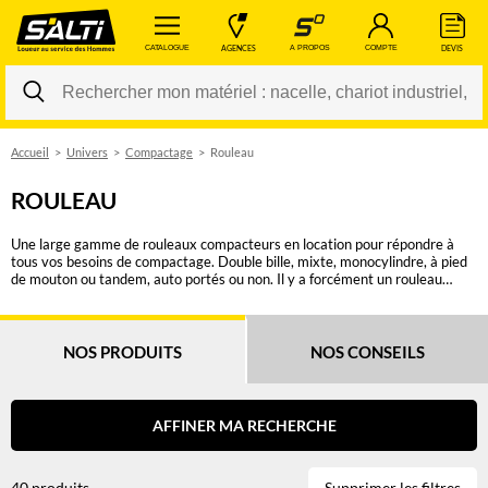
 CATALOGUE 
 AGENCES 
 A PROPOS 
 COMPTE 
 DEVIS 
Accueil
Univers
Compactage
Rouleau
Changer
ROULEAU
Une large gamme de rouleaux compacteurs en location pour répondre à
tous vos besoins de compactage. Double bille, mixte, monocylindre, à pied
de mouton ou tandem, auto portés ou non. Il y a forcément un rouleau
SALTI pour une réalisation optimale de vos chantiers d’enrobés ou
préparation de sous-couche. SALTI vous propose des rouleaux d'une
largeur de billes de 0.65m à 2.20m pour une force de compactage allant
jusque 242 kN. Vous devez disposer d'une autorisation de conduite CACES
NOS PRODUITS
NOS CONSEILS
R482 Cat A (<= 6 tonnes) ou Cat D (> 6 tonnes). Choisissez parmi plus de
30 rouleaux en utilisant nos filtres (par exemple type de rouleau, force de
compactage ou poids).
AFFINER MA RECHERCHE
40 produits
Supprimer les filtres