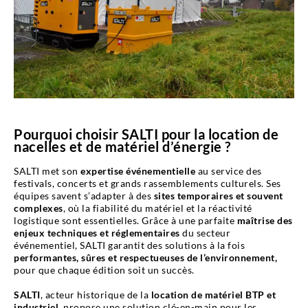
Pourquoi choisir SALTI pour la location de
nacelles et de matériel d’énergie ?
SALTI met son
expertise événementielle
au service des
festivals, concerts et grands rassemblements culturels. Ses
équipes savent s’adapter à des
sites temporaires et souvent
complexes
, où la fiabilité du matériel et la réactivité
logistique sont essentielles. Grâce à une parfaite
maîtrise des
enjeux techniques et réglementaires
du secteur
événementiel, SALTI garantit des solutions à la fois
performantes, sûres et respectueuses de l’environnement,
pour que chaque édition soit un succès.
SALTI
, acteur historique de la
location de matériel BTP et
industriel,
propose une solution clé-en-main pour les