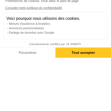
'Préférences de cookies' situé dans le pied de page.
Consulter notre politique de confidentialité
Voici pourquoi nous utilisons des cookies.
Mesure d'audience & Analytics
Annonces personnalisées
Partage de données avec Google
Consentements certifiés par
Paramétrer
Tout accepter
Axeptio consent
Plateforme de Gestion du Consentement : Personnalisez vos O
Notre plateforme vous permet d'adapter et de gérer vos paramètr
CHOISIR SALTI,
ACTEUR RESPONSABLE & ENGAGÉ