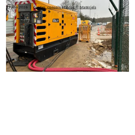
17 juin 2026
Guides, conseils et infos
Matériels
Choisir la bonne puissance de groupe électrogène, c'est éviter les
pannes, les surcoûts et les retards. Ce guide vous accompagne :
méthode de calcul, correspondance puissance/type de chantier,
critère...
Lire l'article