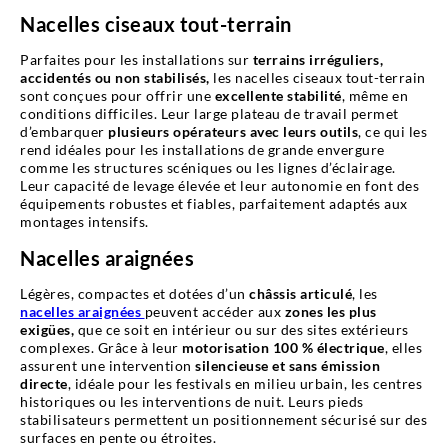
Nacelles ciseaux tout-terrain
Parfaites pour les installations sur
terrains irréguliers,
accidentés ou non stabilisés,
les nacelles ciseaux tout-terrain
sont conçues pour offrir une
excellente stabilité
, même en
conditions difficiles. Leur large plateau de travail permet
d’embarquer
plusieurs opérateurs avec leurs outils
, ce qui les
rend idéales pour les installations de grande envergure
comme les structures scéniques ou les lignes d’éclairage.
Leur capacité de levage élevée et leur autonomie en font des
équipements robustes et fiables, parfaitement adaptés aux
montages intensifs.
Nacelles araignées
Légères, compactes et dotées d’un
châssis articulé
, les
nacelles araignées
peuvent accéder aux
zones les plus
exigües,
que ce soit en intérieur ou sur des sites extérieurs
complexes. Grâce à leur
motorisation 100 % électrique
, elles
assurent une intervention
silencieuse et sans émission
directe
, idéale pour les festivals en milieu urbain, les centres
historiques ou les interventions de nuit. Leurs pieds
stabilisateurs permettent un positionnement sécurisé sur des
surfaces en pente ou étroites.