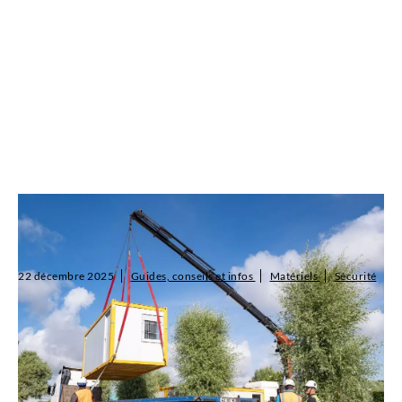
Comment aménager une base-vie conforme et
confortable pour vos équipes ?
22 décembre 2025
Guides, conseils et infos
Matériels
Sécurité
L’aménagement base-vie est essentiel pour garantir confort,
sécurité et efficacité sur les chantiers , industries , événementiels
et logistiques . SALTI propose des solutions modulables à la
location ...
Lire l'article