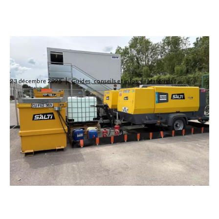
Location compresseurs électriques et diesel : la
puissance au service de vos chantiers
23 décembre 2025
Guides, conseils et infos
Matériels
SALTI propose une large gamme de compresseurs électriques et
diesel à la location pour répondre aux besoins des professionnels
du BTP et de l’industrie. Alliant performance, autonomie et
respect de l’...
Lire l'article