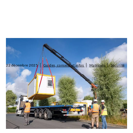
Comment aménager une base-vie conforme et
confortable pour vos équipes ?
22 décembre 2025
Guides, conseils et infos
Matériels
Sécurité
L’aménagement base-vie est essentiel pour garantir confort,
sécurité et efficacité sur les chantiers , industries , événementiels
et logistiques . SALTI propose des solutions modulables à la
location ...
Lire l'article