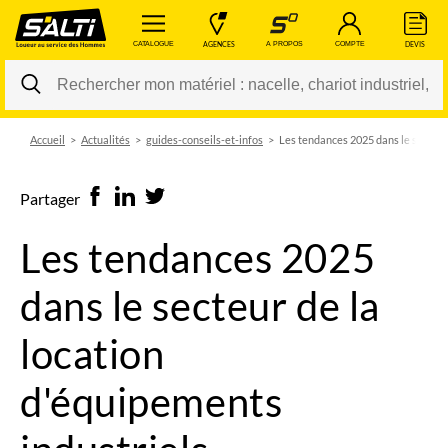
 CATALOGUE 
 AGENCES 
 A PROPOS 
 COMPTE 
 DEVIS 
Accueil
Actualités
guides-conseils-et-infos
Les tendances 2025 dans le secteur 
Changer
Partager
Les tendances 2025
dans le secteur de la
location
d'équipements