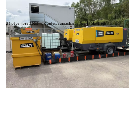
Location compresseurs électriques et diesel : la
puissance au service de vos chantiers
23 décembre 2025
Guides, conseils et infos
Matériels
SALTI propose une large gamme de compresseurs électriques et
diesel à la location pour répondre aux besoins des professionnels
du BTP et de l’industrie. Alliant performance, autonomie et
respect de l’...
Lire l'article