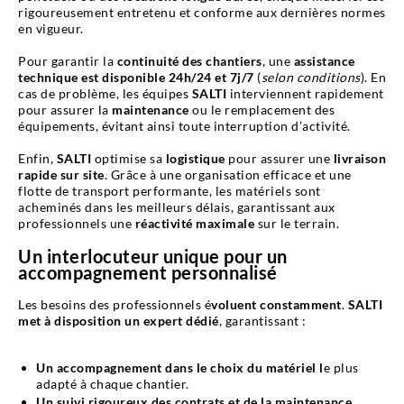
rigoureusement entretenu et conforme aux dernières normes
en vigueur.
Pour garantir la
continuité des chantiers
, une
assistance
technique est disponible 24h/24 et 7j/7
(
selon conditions
). En
cas de problème, les équipes
SALTI
interviennent rapidement
pour assurer la
maintenance
ou le remplacement des
équipements, évitant ainsi toute interruption d’activité.
Enfin,
SALTI
optimise sa
logistique
pour assurer une
livraison
rapide sur site
. Grâce à une organisation efficace et une
flotte de transport performante, les matériels sont
acheminés dans les meilleurs délais, garantissant aux
professionnels une
réactivité maximale
sur le terrain.
Un interlocuteur unique pour un
accompagnement personnalisé
Les besoins des professionnels é
voluent constamment
.
SALTI
met à disposition un expert dédié
, garantissant :
Un accompagnement dans le choix du matériel l
e plus
adapté à chaque chantier.
Un suivi rigoureux des contrats et de la maintenance,