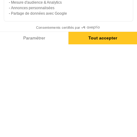
Mesure d'audience & Analytics
Annonces personnalisées
Partage de données avec Google
Consentements certifiés par
Paramétrer
Tout accepter
Axeptio consent
Plateforme de Gestion du Consentement : Personnalisez vos O
Notre plateforme vous permet d'adapter et de gérer vos paramètr
CHOISIR SALTI,
ACTEUR RESPONSABLE & ENGAGÉ