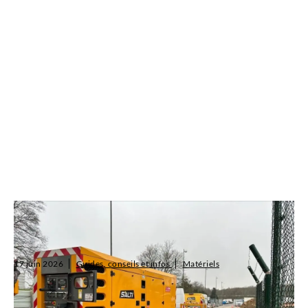
Quelle puissance de groupe électrogène choisir
pour votre chantier (de 20 à 700 kVA) ?
17 juin 2026
Guides, conseils et infos
Matériels
Choisir la bonne puissance de groupe électrogène, c'est éviter les
pannes, les surcoûts et les retards. Ce guide vous accompagne :