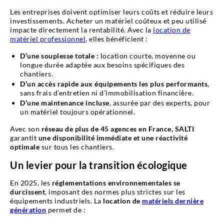
Les entreprises doivent optimiser leurs coûts et réduire leurs
investissements. Acheter un matériel coûteux et peu utilisé
impacte directement la rentabilité. Avec la
location de
matériel professionnel
, elles bénéficient :
D’une souplesse totale :
location courte, moyenne ou
longue durée adaptée aux besoins spécifiques des
chantiers.
D’un accès rapide aux équipements les plus performants
,
sans frais d’entretien ni d’immobilisation financière.
D’une maintenance incluse
, assurée par des experts, pour
un matériel toujours opérationnel.
Avec son
réseau de plus de 45 agences en France, SALTI
garantit
une disponibilité immédiate et une réactivité
optimale
sur tous les chantiers.
Un levier pour la transition écologique
En 2025, les
réglementations environnementales se
durcissent
, imposant des normes plus strictes sur les
équipements industriels. La
location de
matériels dernière
génération
permet de :