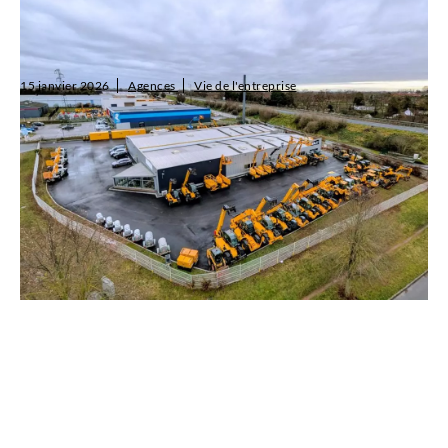
L’agence SALTI Cambrai change d’adresse pour
mieux vous servir
15 janvier 2026
Agences
Vie de l'entreprise
L’équipe de l’agence SALTI Cambrai vous accueille désormais dans
de nouveaux locaux situés au Avenue des Deux Vallées, Zone
Actipôle de l’A2 – 59554 Raillencourt-Sainte-Olle.
Lire l'article