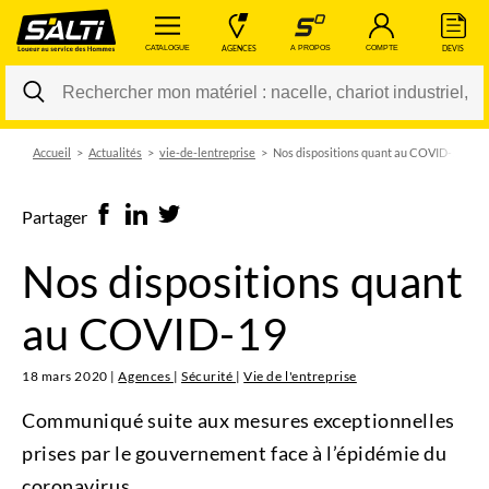
 CATALOGUE 
 AGENCES 
 A PROPOS 
 COMPTE 
 DEVIS 
Accueil
Actualités
vie-de-lentreprise
Nos dispositions quant au COVID-19
Changer
Partager
Nos dispositions quant
au COVID-19
18 mars 2020
|
Agences
|
Sécurité
|
Vie de l'entreprise
Communiqué suite aux mesures exceptionnelles
prises par le gouvernement face à l’épidémie du
coronavirus.