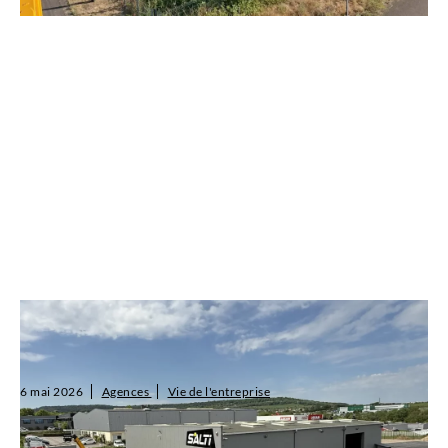
SALTI ouvre sa 50ème agence à Nancy : un cap
historique dans le Grand Est
6 mai 2026
Agences
Vie de l'entreprise
SALTI franchit une étape majeure de son développement avec
l’ouverture de sa 50ème agence, située au 703 rue Denis Papin, à