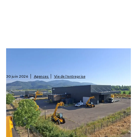
SALTI poursuit son maillage dans le Grand Est et
s’installe à Mulhouse
30 juin 2026
Agences
Vie de l'entreprise
SALTI poursuit son développement avec l'ouverture d'une
nouvelle agence, située au 160 Rue Nicolas Koechlin, à Aspach-
Michelbach (68), près de Mulhouse. Cette implantation vient
consolider notre prése...
Lire l'article