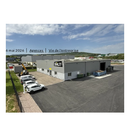
SALTI ouvre sa 50ème agence à Nancy : un cap
historique dans le Grand Est
6 mai 2026
Agences
Vie de l'entreprise
SALTI franchit une étape majeure de son développement avec
l’ouverture de sa 50ème agence, située au 703 rue Denis Papin, à
Ludres (54), près de Nancy. Cette nouvelle implantation renforce
notre prése...
Lire l'article