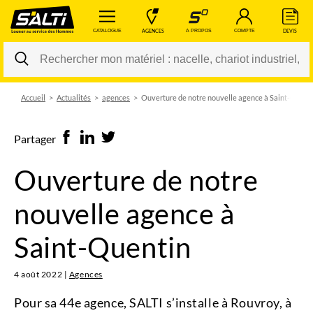
 CATALOGUE 
 AGENCES 
 A PROPOS 
 COMPTE 
 DEVIS 
Accueil
Actualités
agences
Ouverture de notre nouvelle agence à Saint-Quent
Changer
Partager
Ouverture de notre
nouvelle agence à
Saint-Quentin
4 août 2022
|
Agences
Pour sa 44e agence, SALTI s’installe à Rouvroy, à