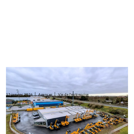
L’agence SALTI Cambrai change d’adresse pour
mieux vous servir
15 janvier 2026
Agences
Vie de l'entreprise
L’équipe de l’agence SALTI Cambrai vous accueille désormais dans
de nouveaux locaux situés au Avenue des Deux Vallées, Zone
Actipôle de l’A2 – 59554 Raillencourt-Sainte-Olle.
Lire l'article