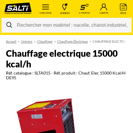
 CATALOGUE 
 AGENCES 
 A PROPOS 
 COMPTE 
 DEVIS 
Accueil
Univers
Chauffage
Chauffage Électrique
CHAUFFAGE ELECTRIQUE 1
Changer
chauffage electrique 15000
kcal/h
Réf. catalogue :
SLTA015
- Réf. produit :
Chauf. Elec 15000 Kcal/H
DE95