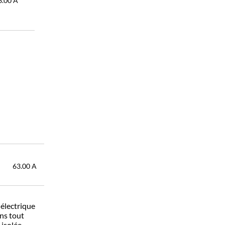
3.00
A
63.00
A
 électrique
ns tout
isolée.