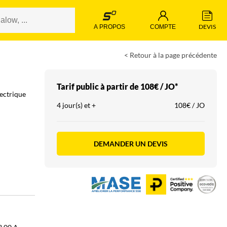
 DEVIS 
 A PROPOS 
 COMPTE 
< Retour à la page précédente
Tarif public à partir de
108€ / JO*
ectrique
4 jour(s) et +
108€ / JO
DEMANDER UN DEVIS