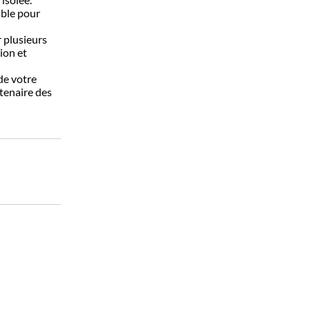
able pour
r plusieurs
ion et
de votre
rtenaire des