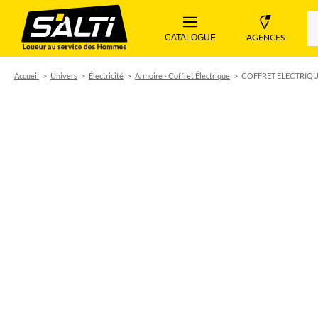
 AGENCES 
 CATALOGUE 
Accueil
Univers
Électricité
Armoire - Coffret Électrique
COFFRET ELECTRIQU