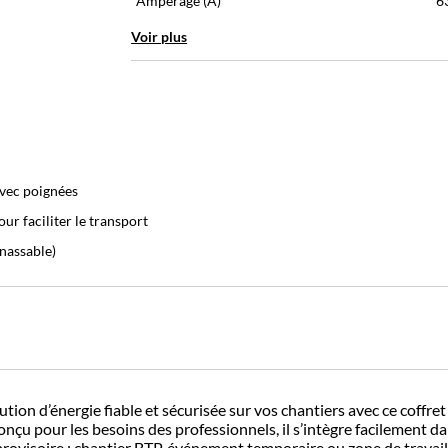
Ampérage (A)
6
Voir plus
vec poignées
ur faciliter le transport
nassable)
tion d’énergie fiable et sécurisée sur vos chantiers avec ce coffret
u pour les besoins des professionnels, il s’intègre facilement da
 provisoire : chantier BTP, événement temporaire ou zone de travail 