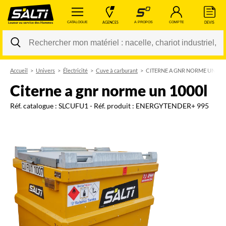
 CATALOGUE 
 AGENCES 
 A PROPOS 
 COMPTE 
 DEVIS 
Accueil
Univers
Électricité
Cuve à carburant
CITERNE A GNR NORME UN 100
Changer
citerne a gnr norme un 1000l
Réf. catalogue :
SLCUFU1
- Réf. produit :
ENERGYTENDER+ 995