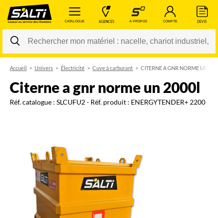
 CATALOGUE 
 AGENCES 
 A PROPOS 
 COMPTE 
 DEVIS 
Accueil
Univers
Électricité
Cuve à carburant
CITERNE A GNR NORME UN 200
Changer
citerne a gnr norme un 2000l
Réf. catalogue :
SLCUFU2
- Réf. produit :
ENERGYTENDER+ 2200