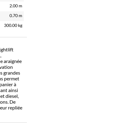
2.00
m
0.70
m
300.00
kg
ghtlift
,
le araignée
évation
es grandes
ous permet
panier à
sant ainsi
et diesel,
ions. De
teur repliée