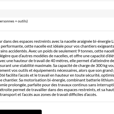
personnes + outils)
r dans des espaces restreints avec la nacelle araignée bi-énergie Li
performante, cette nacelle est idéale pour vos chantiers exigeants
ins accidentés. Avec un poids de seulement 9 tonnes, cette nacel
légère que d’autres modèles de nacelles, et offre une capacité d’él
ec une hauteur de travail de 40 mètres, elle permet d’atteindre d
surant une stabilité maximale. Sa capacité de charge de 300 kg v
lement vos outils et équipements nécessaires, alors que son grand 
é facilite l’accès et le travail en hauteur en toute sécurité, optimi
 le chantier. Sa motorisation bi-énergie, combinant batterie lithium 
mie prolongée, parfaite pour des travaux continus sans interrupt
étroite permet de travailler dans des espaces restreints, et sa hau
 transport et l’accès aux zones de travail difficiles d’accès.