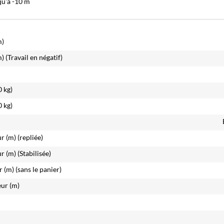
qu'à -10 m
m)
m)
(Travail en négatif)
0 kg)
0 kg)
ur (m)
(repliée)
ur (m)
(Stabilisée)
r (m)
(sans le panier)
ur (m)