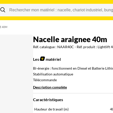
Changer
E 40M
nacelle araignee 40m
Réf. catalogue :
NAAR40C
- Réf. produit :
Lightlift 
Les
matériel
Bi-énergie : fonctionnent en Diesel et Batterie Lith
Stabilisation automatique
Télécommande
Description complète
Caractéristiques
Hauteur de travail (m)
4