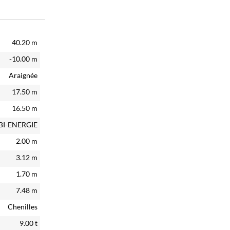
40.20
m
-10.00
m
Araignée
17.50
m
16.50
m
BI-ENERGIE
2.00
m
3.12
m
1.70
m
7.48
m
Chenilles
9.00
t