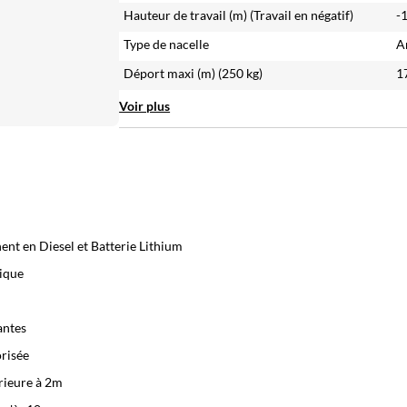
Hauteur de travail (m)
(Travail en négatif)
-
Type de nacelle
A
Déport maxi (m)
(250 kg)
1
Voir plus
nent en Diesel et Batterie Lithium
tique
antes
orisée
rieure à 2m