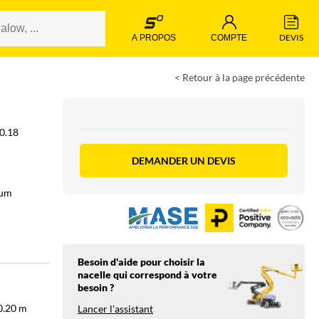
 DEVIS 
 A PROPOS 
 COMPTE 
< Retour à la page précédente
40.18
DEMANDER UN DEVIS
ium
Besoin d'aide pour choisir la
nacelle qui correspond à votre
besoin ?
0.20
m
Lancer l'assistant