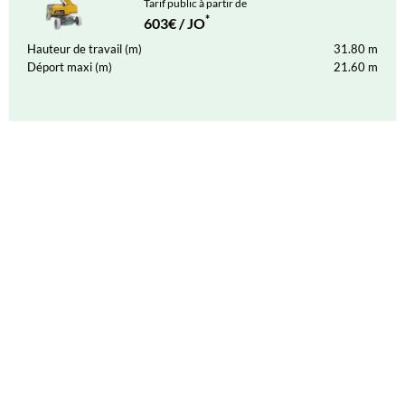
Tarif public à partir de
*
603€ / JO
Hauteur de travail (m)
31.80
m
Déport maxi (m)
21.60
m