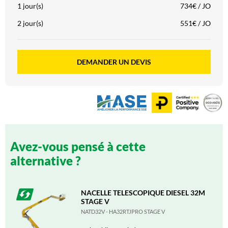
1 jour(s)
734€ / JO
2 jour(s)
551€ / JO
DEMANDER UN DEVIS
Avez-vous pensé à cette
alternative ?
NACELLE TELESCOPIQUE DIESEL 32M
STAGE V
NATD32V - HA32RTJPRO STAGE V