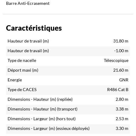
Barre Anti-Ecrasement
Caractéristiques
Hauteur de travail (m)
31.80
m
Hauteur de travail (m)
-1.00
m
Type de nacelle
Télescopique
Déport maxi (m)
21.60
m
Energie
GNR
Type de CACES
R486 Cat B
Dimensions - Hauteur (m)
(repliée)
2.80
m
Dimensions - Hauteur (m)
(transport)
3.38
m
Dimensions - Largeur (m)
(hors tout)
2.53
m
Dimensions - Largeur (m)
(essieux déployés)
3.30
m