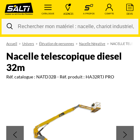
 CATALOGUE 
 AGENCES 
 A PROPOS 
 COMPTE 
 DEVIS 
Accueil
Univers
Élévation de personnes
Nacelle Négative
NACELLE TELESCO
Changer
nacelle telescopique diesel
32m
Réf. catalogue :
NATD32B
- Réf. produit :
HA32RTJ PRO