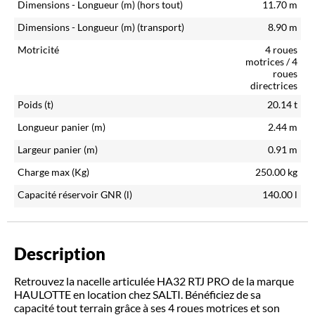
Dimensions - Longueur (m)
(hors tout)
11.70
m
Dimensions - Longueur (m)
(transport)
8.90
m
Motricité
4 roues
motrices / 4
roues
directrices
Poids (t)
20.14
t
Longueur panier (m)
2.44
m
Largeur panier (m)
0.91
m
Charge max (Kg)
250.00
kg
Capacité réservoir GNR (l)
140.00
l
Description
Retrouvez la nacelle articulée HA32 RTJ PRO de la marque
HAULOTTE en location chez SALTI. Bénéficiez de sa
capacité tout terrain grâce à ses 4 roues motrices et son