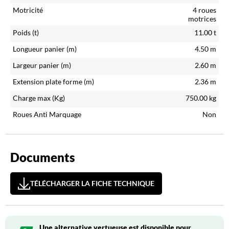
Motricité
4 roues
motrices
Poids (t)
11.00
t
Longueur panier (m)
4.50
m
Largeur panier (m)
2.60
m
Extension plate forme (m)
2.36
m
Charge max (Kg)
750.00
kg
Roues Anti Marquage
Non
Documents
TÉLÉCHARGER LA FICHE TECHNIQUE
Une alternative vertueuse est disponible pour