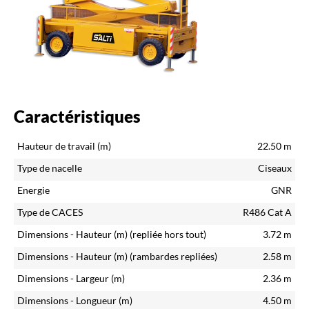
Caractéristiques
Hauteur de travail (m)
22.50
m
Type de nacelle
Ciseaux
Energie
GNR
Type de CACES
R486 Cat A
Dimensions - Hauteur (m)
(repliée hors tout)
3.72
m
Dimensions - Hauteur (m)
(rambardes repliées)
2.58
m
Dimensions - Largeur (m)
2.36
m
Dimensions - Longueur (m)
4.50
m