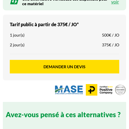
voir
ce matériel
Tarif public à partir de
375€ / JO*
1 jour(s)
500€ / JO
2 jour(s)
375€ / JO
DEMANDER UN DEVIS
Avez-vous pensé à ces alternatives ?