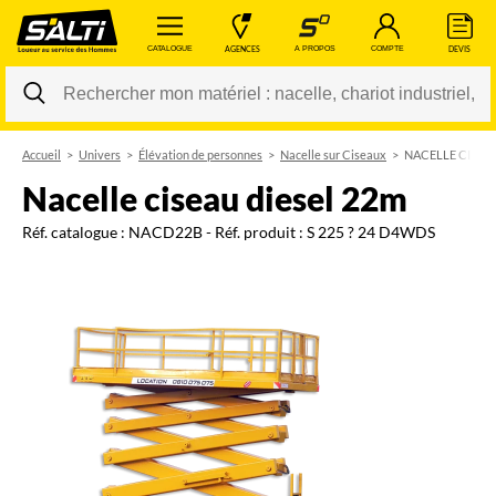
 CATALOGUE 
 AGENCES 
 A PROPOS 
 COMPTE 
 DEVIS 
Accueil
Univers
Élévation de personnes
Nacelle sur Ciseaux
NACELLE CISEAU
Changer
nacelle ciseau diesel 22m
Réf. catalogue :
NACD22B
- Réf. produit :
S 225 ? 24 D4WDS