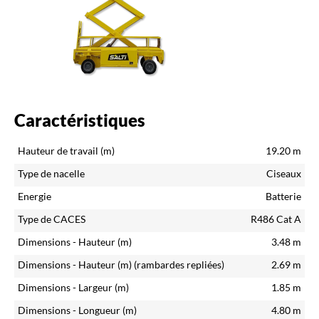
Caractéristiques
Hauteur de travail (m)
19.20
m
Type de nacelle
Ciseaux
Energie
Batterie
Type de CACES
R486 Cat A
Dimensions - Hauteur (m)
3.48
m
Dimensions - Hauteur (m)
(rambardes repliées)
2.69
m
Dimensions - Largeur (m)
1.85
m
Dimensions - Longueur (m)
4.80
m