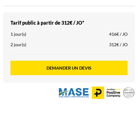
Tarif public à partir de
312€ / JO*
1 jour(s)
416€ / JO
2 jour(s)
312€ / JO
DEMANDER UN DEVIS