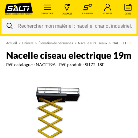
 CATALOGUE 
 AGENCES 
 A PROPOS 
 COMPTE 
 DEVIS 
Accueil
Univers
Élévation de personnes
Nacelle sur Ciseaux
NACELLE CISEA
Changer
nacelle ciseau electrique 19m
Réf. catalogue :
NACE19A
- Réf. produit :
Sl172-18E