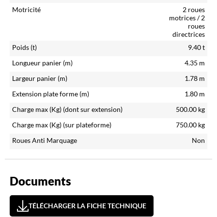
Motricité
2 roues
motrices / 2
roues
directrices
Poids (t)
9.40
t
Longueur panier (m)
4.35
m
Largeur panier (m)
1.78
m
Extension plate forme (m)
1.80
m
Charge max (Kg)
(dont sur extension)
500.00
kg
Charge max (Kg)
(sur plateforme)
750.00
kg
Roues Anti Marquage
Non
Documents
TÉLÉCHARGER LA FICHE TECHNIQUE