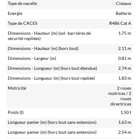
Type de nacelle
Ciseaux
Energie
Batterie
Type de CACES
R486 Cat A
Dimensions - Hauteur (m)
(sol- barrières de
1.75
m
sécurité repliées)
Dimensions - Hauteur (m)
(hors tout)
2.11
m
Dimensions - Largeur (m)
0.81
m
Dimensions - Longueur (m)
(hors tout étendue)
2.74
m
Dimensions - Longueur (m)
(hors tout repliée)
1.83
m
Motricité
2 roues
motrices / 2
roues
directrices
Poids (t)
1.50
t
Longueur panier (m)
(hors tout sans extension)
1.63
m
Longueur panier (m)
(hors tout sans extension)
2.54
m