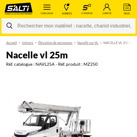
 CATALOGUE 
 AGENCES 
 A PROPOS 
 COMPTE 
 DEVIS 
Accueil
Univers
Élévation de personnes
Nacelle sur VL
NACELLE VL 25M
Changer
nacelle vl 25m
Réf. catalogue :
NAVL25A
- Réf. produit :
MZ250