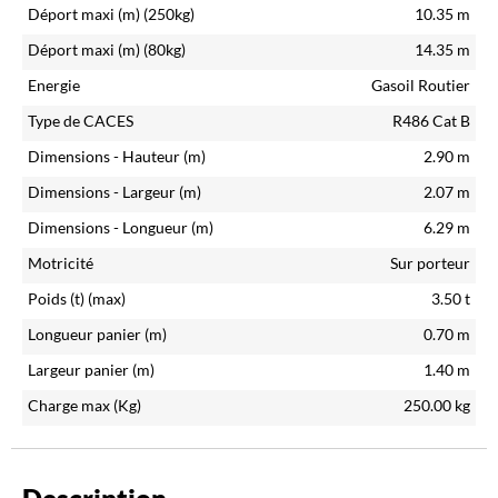
Déport maxi (m)
(250kg)
10.35
m
Déport maxi (m)
(80kg)
14.35
m
Energie
Gasoil Routier
Type de CACES
R486 Cat B
Dimensions - Hauteur (m)
2.90
m
Dimensions - Largeur (m)
2.07
m
Dimensions - Longueur (m)
6.29
m
Motricité
Sur porteur
Poids (t)
(max)
3.50
t
Longueur panier (m)
0.70
m
Largeur panier (m)
1.40
m
Charge max (Kg)
250.00
kg