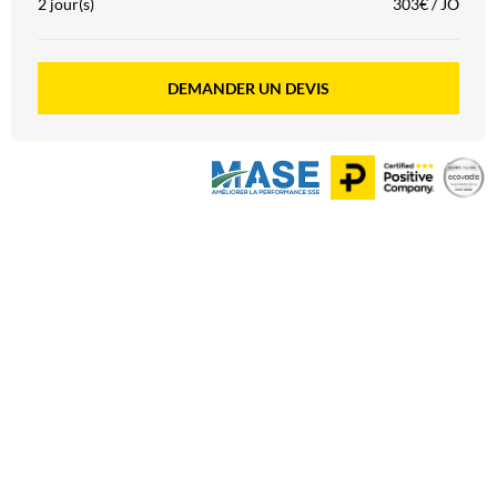
2 jour(s)
303€ / JO
DEMANDER UN DEVIS