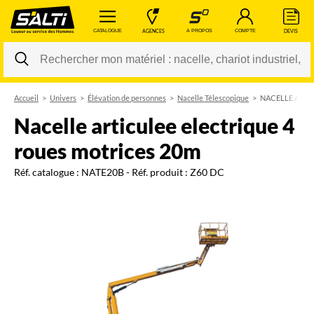
 CATALOGUE 
 AGENCES 
 A PROPOS 
 COMPTE 
 DEVIS 
Accueil
Univers
Élévation de personnes
Nacelle Télescopique
NACELLE ARTI
Changer
nacelle articulee electrique 4
roues motrices 20m
Réf. catalogue :
NATE20B
- Réf. produit :
Z60 DC