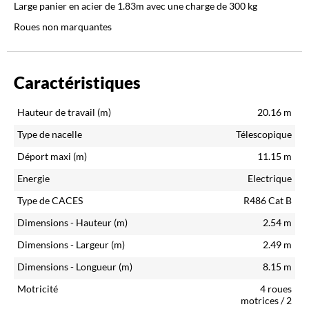
Large panier en acier de 1.83m avec une charge de 300 kg
Roues non marquantes
Caractéristiques
Hauteur de travail (m)
20.16
m
Type de nacelle
Télescopique
Déport maxi (m)
11.15
m
Energie
Electrique
Type de CACES
R486 Cat B
Dimensions - Hauteur (m)
2.54
m
Dimensions - Largeur (m)
2.49
m
Dimensions - Longueur (m)
8.15
m
Motricité
4 roues
motrices / 2