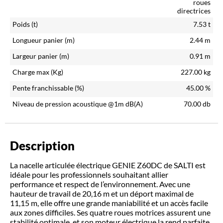
roues
directrices
Poids (t)
7.53
t
Longueur panier (m)
2.44
m
Largeur panier (m)
0.91
m
Charge max (Kg)
227.00
kg
Pente franchissable (%)
45.00
%
Niveau de pression acoustique @1m dB(A)
70.00
db
Description
La nacelle articulée électrique GENIE Z60DC de SALTI est
idéale pour les professionnels souhaitant allier
performance et respect de l’environnement. Avec une
hauteur de travail de 20,16 m et un déport maximal de
11,15 m, elle offre une grande maniabilité et un accès facile
aux zones difficiles. Ses quatre roues motrices assurent une
stabilité optimale, et son moteur électrique la rend parfaite