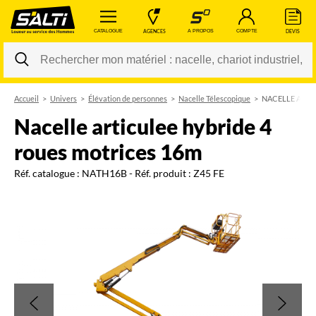
 CATALOGUE 
 AGENCES 
 A PROPOS 
 COMPTE 
 DEVIS 
Accueil
Univers
Élévation de personnes
Nacelle Télescopique
NACELLE ARTI
Changer
nacelle articulee hybride 4
roues motrices 16m
Réf. catalogue :
NATH16B
- Réf. produit :
Z45 FE