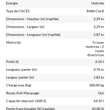
Energie
Hybride
Type de CACES
R486 Cat B
Dimensions - Hauteur (m)
(repliée)
2.29
m
Dimensions - Largeur (m)
2.29
m
Dimensions - Longueur (m)
(repliée)
5.87
m
Motricité
4 roues
motrices / 2
roues
directrices
Poids (t)
6.56
t
Longueur panier (m)
0.76
m
Largeur panier (m)
1.83
m
Charge max (Kg)
300.00
kg
Roues Anti Marquage
Oui
Capacité réservoir GNR (l)
64.35
l
Pente franchissable (%)
(repliée)
45.00
%