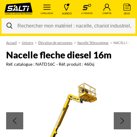
 CATALOGUE 
 AGENCES 
 A PROPOS 
 COMPTE 
 DEVIS 
Accueil
Univers
Élévation de personnes
Nacelle Télescopique
NACELLE FLEC
Changer
nacelle fleche diesel 16m
Réf. catalogue :
NATD16C
- Réf. produit :
460sj