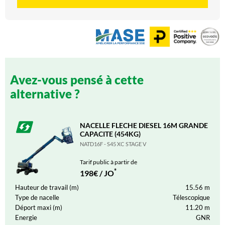
Avez-vous pensé à cette
alternative ?
NACELLE FLECHE DIESEL 16M GRANDE
CAPACITE (454KG)
NATD16F - S45 XC STAGE V
Tarif public à partir de
*
198€ / JO
Hauteur de travail (m)
15.56
m
Type de nacelle
Télescopique
Déport maxi (m)
11.20
m
Energie
GNR