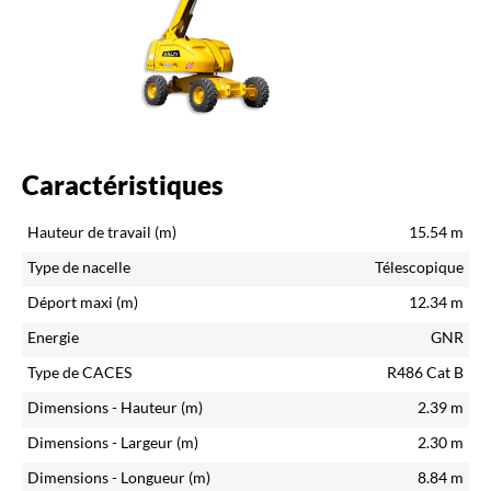
Caractéristiques
Hauteur de travail (m)
15.54
m
Type de nacelle
Télescopique
Déport maxi (m)
12.34
m
Energie
GNR
Type de CACES
R486 Cat B
Dimensions - Hauteur (m)
2.39
m
Dimensions - Largeur (m)
2.30
m
Dimensions - Longueur (m)
8.84
m