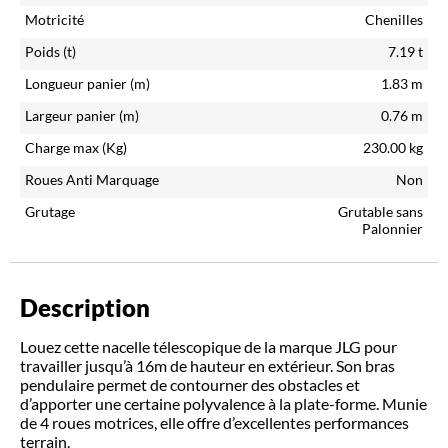
Motricité
Chenilles
Poids (t)
7.19
t
Longueur panier (m)
1.83
m
Largeur panier (m)
0.76
m
Charge max (Kg)
230.00
kg
Roues Anti Marquage
Non
Grutage
Grutable sans
Palonnier
Description
Louez cette nacelle télescopique de la marque JLG pour
travailler jusqu’à 16m de hauteur en extérieur. Son bras
pendulaire permet de contourner des obstacles et
d’apporter une certaine polyvalence à la plate-forme. Munie
de 4 roues motrices, elle offre d’excellentes performances
terrain.