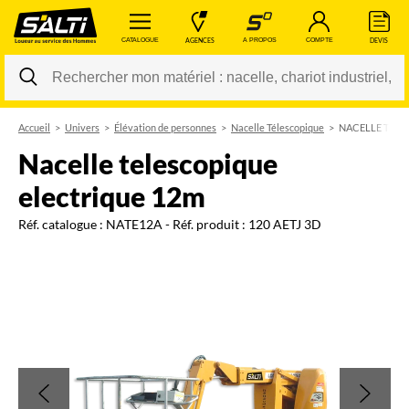
 CATALOGUE 
 AGENCES 
 A PROPOS 
 COMPTE 
 DEVIS 
Accueil
Univers
Élévation de personnes
Nacelle Télescopique
NACELLE TELE
Changer
nacelle telescopique
electrique 12m
Réf. catalogue :
NATE12A
- Réf. produit :
120 AETJ 3D