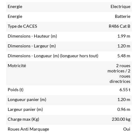
Energie
Electrique
Energie
Batterie
Type de CACES
R486 Cat B
Dimensions - Hauteur (m)
1.99
m
Dimensions - Largeur (m)
1.20
m
Dimensions - Longueur (m)
(longueur hors tout)
5.48
m
Motricité
2 roues
motrices / 2
roues
directrices
Poids (t)
6.55
t
Longueur panier (m)
1.20
m
Largeur panier (m)
0.96
m
Charge max (Kg)
230.00
kg
Roues Anti Marquage
Oui