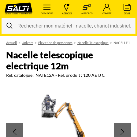
 CATALOGUE 
 AGENCES 
 A PROPOS 
 COMPTE 
 DEVIS 
Accueil
Univers
Élévation de personnes
Nacelle Télescopique
NACELLE TELE
Changer
nacelle telescopique
electrique 12m
Réf. catalogue :
NATE12A
- Réf. produit :
120 AETJ C