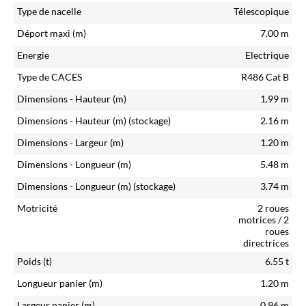
Type de nacelle
Télescopique
Déport maxi (m)
7.00
m
Energie
Electrique
Type de CACES
R486 Cat B
Dimensions - Hauteur (m)
1.99
m
Dimensions - Hauteur (m)
(stockage)
2.16
m
Dimensions - Largeur (m)
1.20
m
Dimensions - Longueur (m)
5.48
m
Dimensions - Longueur (m)
(stockage)
3.74
m
Motricité
2 roues
motrices / 2
roues
directrices
Poids (t)
6.55
t
Longueur panier (m)
1.20
m
Largeur panier (m)
0.96
m