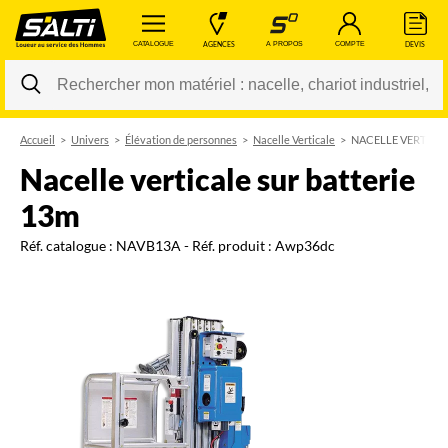
 CATALOGUE 
 AGENCES 
 A PROPOS 
 COMPTE 
 DEVIS 
Accueil
Univers
Élévation de personnes
Nacelle Verticale
NACELLE VERTICAL
Changer
nacelle verticale sur batterie
13m
Réf. catalogue :
NAVB13A
- Réf. produit :
Awp36dc