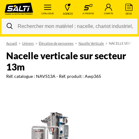
 CATALOGUE 
 AGENCES 
 A PROPOS 
 COMPTE 
 DEVIS 
Accueil
Univers
Élévation de personnes
Nacelle Verticale
NACELLE VERTICA
Changer
nacelle verticale sur secteur
13m
Réf. catalogue :
NAVS13A
- Réf. produit :
Awp36S