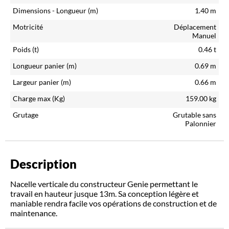
Dimensions - Longueur (m)
1.40
m
Motricité
Déplacement
Manuel
Poids (t)
0.46
t
Longueur panier (m)
0.69
m
Largeur panier (m)
0.66
m
Charge max (Kg)
159.00
kg
Grutage
Grutable sans
Palonnier
Description
Nacelle verticale du constructeur Genie permettant le
travail en hauteur jusque 13m. Sa conception légère et
maniable rendra facile vos opérations de construction et de
maintenance.