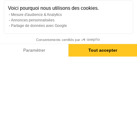
Voici pourquoi nous utilisons des cookies.
Mesure d'audience & Analytics
Annonces personnalisées
Partage de données avec Google
Tarif public à partir de
DEMANDER UN DEVIS
Consentements certifiés par
89€ / JO*
Paramétrer
Tout accepter
Axeptio consent
Plateforme de Gestion du Consentement : Personnalisez vos O
Notre plateforme vous permet d'adapter et de gérer vos paramètr
CHOISIR SALTI,
ACTEUR RESPONSABLE & ENGAGÉ