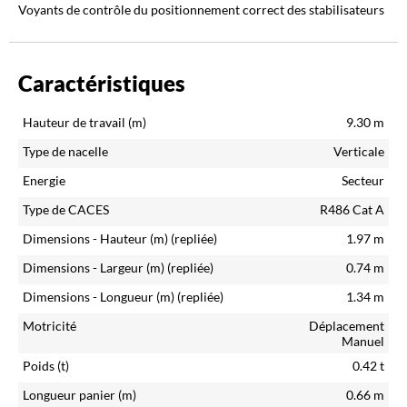
Voyants de contrôle du positionnement correct des stabilisateurs
Caractéristiques
Hauteur de travail (m)
9.30
m
Type de nacelle
Verticale
Energie
Secteur
Type de CACES
R486 Cat A
Dimensions - Hauteur (m)
(repliée)
1.97
m
Dimensions - Largeur (m)
(repliée)
0.74
m
Dimensions - Longueur (m)
(repliée)
1.34
m
Motricité
Déplacement
Manuel
Poids (t)
0.42
t
Longueur panier (m)
0.66
m