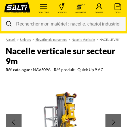
 CATALOGUE 
 AGENCES 
 A PROPOS 
 COMPTE 
 DEVIS 
Accueil
Univers
Élévation de personnes
Nacelle Verticale
NACELLE VERTICA
Changer
nacelle verticale sur secteur
9m
Réf. catalogue :
NAVS09A
- Réf. produit :
Quick Up 9 AC