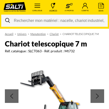
 CATALOGUE 
 AGENCES 
 A PROPOS 
 COMPTE 
 DEVIS 
Accueil
Univers
Manutention
Chariot
CHARIOT TELESCOPIQUE 7 M
Changer
chariot telescopique 7 m
Réf. catalogue :
SLCT063
- Réf. produit :
Mt732