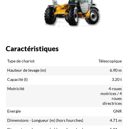
Caractéristiques
Type de chariot
Télescopique
Hauteur de levage (m)
6.90
m
Capacité (t)
3.20
t
Motricité
4 roues
motrices / 4
roues
directrices
Energie
GNR
Dimensions - Longueur (m)
(hors fourches)
4.71
m