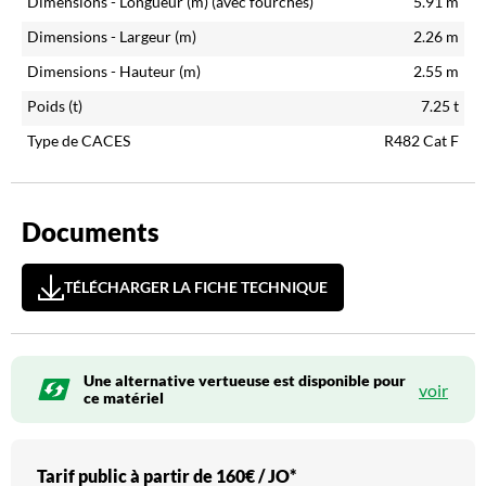
Dimensions - Longueur (m)
(avec fourches)
5.91
m
Dimensions - Largeur (m)
2.26
m
Dimensions - Hauteur (m)
2.55
m
Poids (t)
7.25
t
Type de CACES
R482 Cat F
Documents
TÉLÉCHARGER LA FICHE TECHNIQUE
Une alternative vertueuse est disponible pour
voir
ce matériel
Tarif public à partir de
160€ / JO*