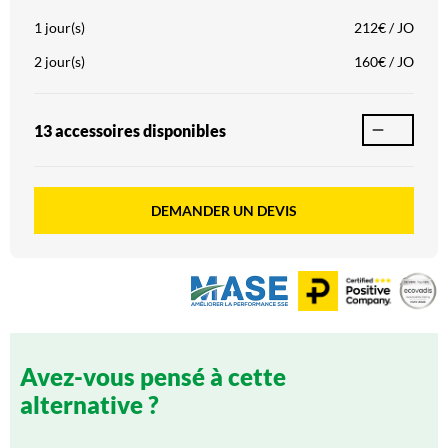
1 jour(s)
212€ / JO
2 jour(s)
160€ / JO
13 accessoire
s
disponible
s
DEMANDER UN DEVIS
Avez-vous pensé à cette
alternative ?