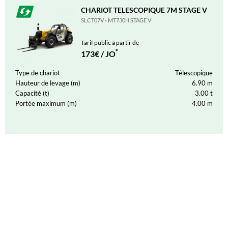
CHARIOT TELESCOPIQUE 7M STAGE V
SLCT07V - MT730H STAGE V
Tarif public à partir de
*
173€ / JO
Type de chariot
Télescopique
Hauteur de levage (m)
6.90
m
Capacité (t)
3.00
t
Portée maximum (m)
4.00
m