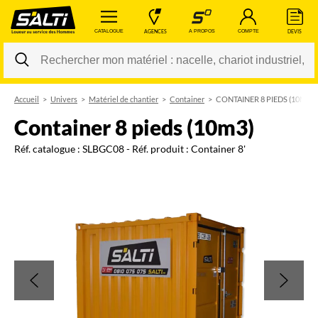
 CATALOGUE 
 AGENCES 
 A PROPOS 
 COMPTE 
 DEVIS 
Accueil
Univers
Matériel de chantier
Container
CONTAINER 8 PIEDS (10M3)
Changer
container 8 pieds (10m3)
Réf. catalogue :
SLBGC08
- Réf. produit :
Container 8'