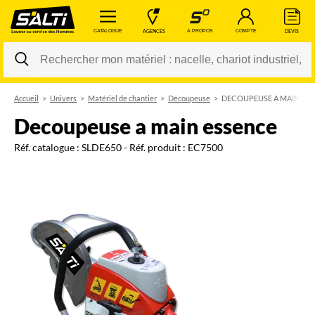
 CATALOGUE 
 AGENCES 
 A PROPOS 
 COMPTE 
 DEVIS 
Accueil
Univers
Matériel de chantier
Découpeuse
DECOUPEUSE A MAIN ES
Changer
decoupeuse a main essence
Réf. catalogue :
SLDE650
- Réf. produit :
EC7500