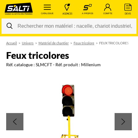
 CATALOGUE 
 AGENCES 
 A PROPOS 
 COMPTE 
 DEVIS 
Accueil
Univers
Matériel de chantier
Feux tricolore
FEUX TRICOLORES
Changer
feux tricolores
Réf. catalogue :
SLMCFT
- Réf. produit :
Millenium