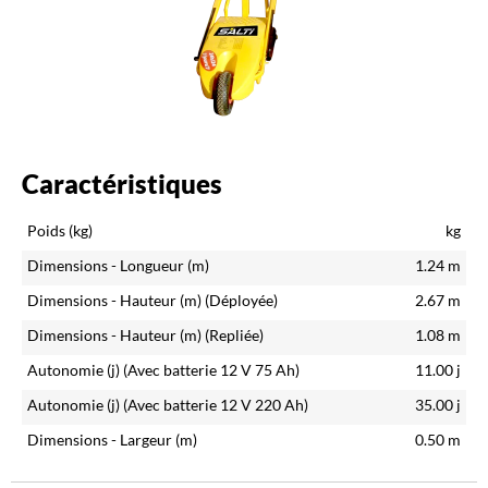
Caractéristiques
Poids (kg)
kg
Dimensions - Longueur (m)
1.24
m
Dimensions - Hauteur (m)
(Déployée)
2.67
m
Dimensions - Hauteur (m)
(Repliée)
1.08
m
Autonomie (j)
(Avec batterie 12 V 75 Ah)
11.00
j
Autonomie (j)
(Avec batterie 12 V 220 Ah)
35.00
j
Dimensions - Largeur (m)
0.50
m