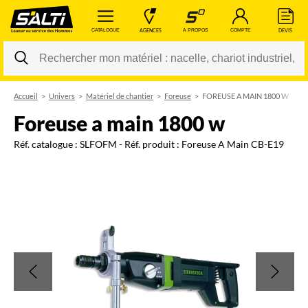
 CATALOGUE 
 AGENCES 
 A PROPOS 
 COMPTE 
 DEVIS 
Accueil
Univers
Matériel de chantier
Foreuse
FOREUSE A MAIN 1800 W
Changer
foreuse a main 1800 w
Réf. catalogue :
SLFOFM
- Réf. produit :
Foreuse A Main CB-E19