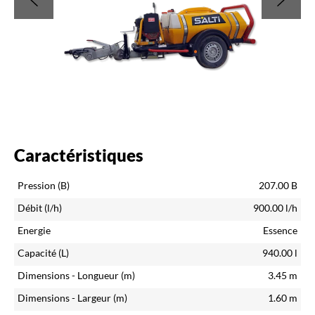
Caractéristiques
Pression (B)
207.00
B
Débit (l/h)
900.00
l/h
Energie
Essence
Capacité (L)
940.00
l
Dimensions - Longueur (m)
3.45
m
Dimensions - Largeur (m)
1.60
m