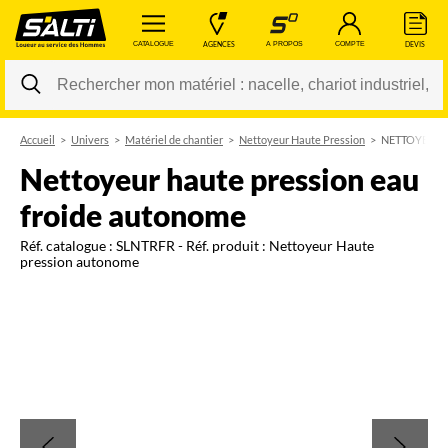
 CATALOGUE 
 AGENCES 
 A PROPOS 
 COMPTE 
 DEVIS 
Accueil
Univers
Matériel de chantier
Nettoyeur Haute Pression
NETTOYEUR 
Changer
nettoyeur haute pression eau
froide autonome
Réf. catalogue :
SLNTRFR
- Réf. produit :
Nettoyeur Haute
pression autonome