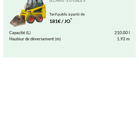
SLCH45V - S70 STAGE V
Tarif public à partir de
*
181€ / JO
Capacité (L)
210.00
l
Hauteur de déversement (m)
1.93
m