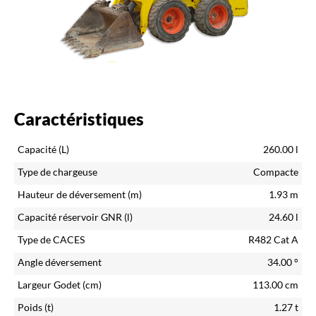
Caractéristiques
Capacité (L)
260.00
l
Type de chargeuse
Compacte
Hauteur de déversement (m)
1.93
m
Capacité réservoir GNR (l)
24.60
l
Type de CACES
R482 Cat A
Angle déversement
34.00
°
Largeur Godet (cm)
113.00
cm
Poids (t)
1.27
t