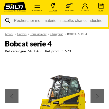
 CATALOGUE 
 AGENCES 
 A PROPOS 
 COMPTE 
 DEVIS 
Accueil
Univers
Terrassement
Chargeuse
BOBCAT SERIE 4
Changer
bobcat serie 4
Réf. catalogue :
SLCH453
- Réf. produit :
S70