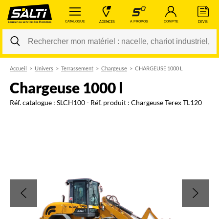
 CATALOGUE 
 AGENCES 
 A PROPOS 
 COMPTE 
 DEVIS 
Accueil
Univers
Terrassement
Chargeuse
CHARGEUSE 1000 L
Changer
chargeuse 1000 l
Réf. catalogue :
SLCH100
- Réf. produit :
Chargeuse Terex TL120