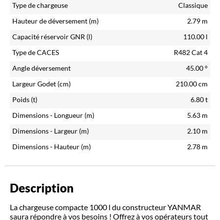
Type de chargeuse
Classique
Hauteur de déversement (m)
2.79
m
Capacité réservoir GNR (l)
110.00
l
Type de CACES
R482 Cat 4
Angle déversement
45.00
°
Largeur Godet (cm)
210.00
cm
Poids (t)
6.80
t
Dimensions - Longueur (m)
5.63
m
Dimensions - Largeur (m)
2.10
m
Dimensions - Hauteur (m)
2.78
m
Description
La chargeuse compacte 1000 l du constructeur YANMAR
saura répondre à vos besoins ! Offrez à vos opérateurs tout