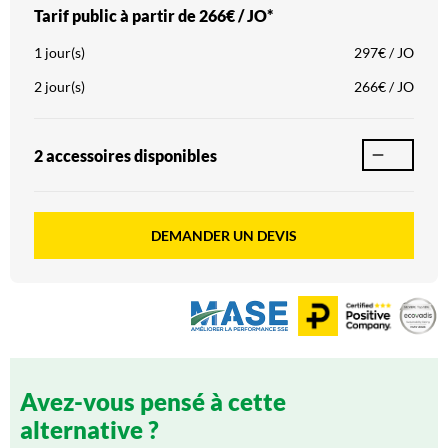
Tarif public à partir de
266€ / JO*
1 jour(s)
297€ / JO
2 jour(s)
266€ / JO
2 accessoire
s
disponible
s
DEMANDER UN DEVIS
Avez-vous pensé à cette
alternative ?