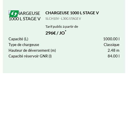
CHARGEUSE 1000 L STAGE V
SLCH10V - L30G STAGE V
Tarif public à partir de
*
296€ / JO
Capacité (L)
1000.00
l
Type de chargeuse
Classique
Hauteur de déversement (m)
2.48
m
Capacité réservoir GNR (l)
84.00
l