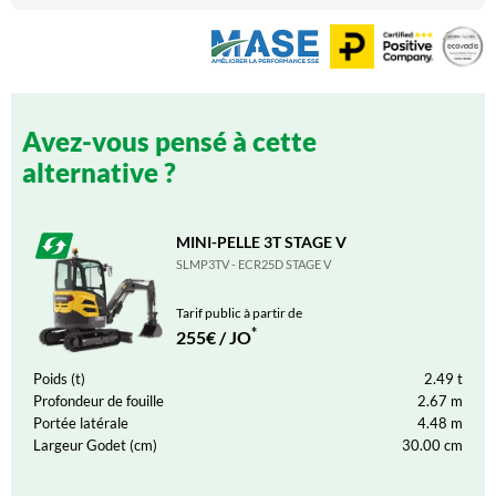
Avez-vous pensé à cette
alternative ?
MINI-PELLE 3T STAGE V
SLMP3TV - ECR25D STAGE V
Tarif public à partir de
*
255€ / JO
Poids (t)
2.49
t
Profondeur de fouille
2.67
m
Portée latérale
4.48
m
Largeur Godet (cm)
30.00
cm