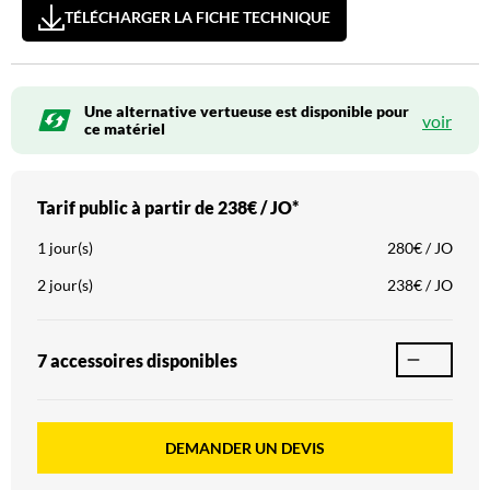
TÉLÉCHARGER LA FICHE TECHNIQUE
Une alternative vertueuse est disponible pour
voir
ce matériel
Tarif public à partir de
238€ / JO*
1 jour(s)
280€ / JO
2 jour(s)
238€ / JO
7 accessoire
s
disponible
s
DEMANDER UN DEVIS