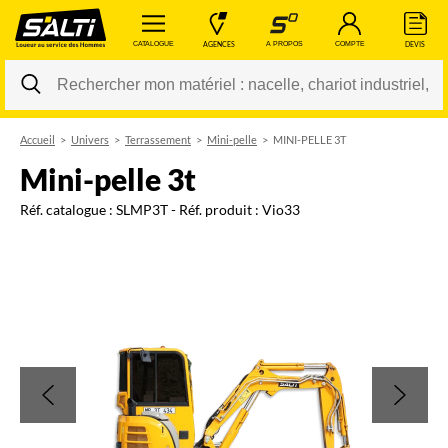
 CATALOGUE 
 AGENCES 
 A PROPOS 
 COMPTE 
 DEVIS 
Accueil
Univers
Terrassement
Mini-pelle
MINI-PELLE 3T
Changer
mini-pelle 3t
Réf. catalogue :
SLMP3T
- Réf. produit :
Vio33