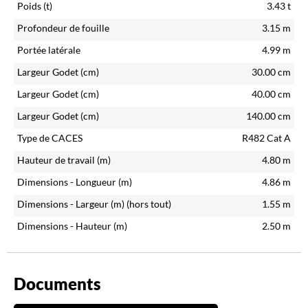
Poids (t)
3.43
t
Profondeur de fouille
3.15
m
Portée latérale
4.99
m
Largeur Godet (cm)
30.00
cm
Largeur Godet (cm)
40.00
cm
Largeur Godet (cm)
140.00
cm
Type de CACES
R482 Cat A
Hauteur de travail (m)
4.80
m
Dimensions - Longueur (m)
4.86
m
Dimensions - Largeur (m)
(hors tout)
1.55
m
Dimensions - Hauteur (m)
2.50
m
Documents