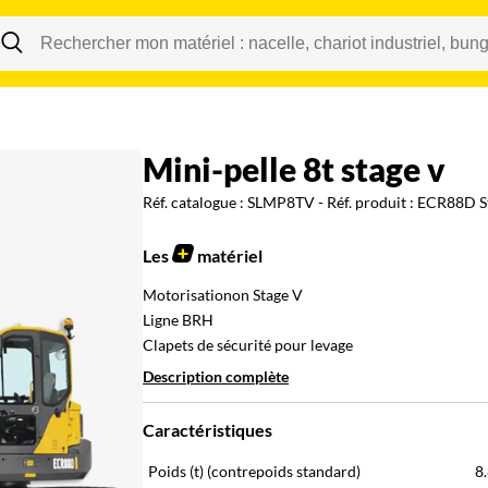
Changer
mini-pelle 8t stage v
Réf. catalogue :
SLMP8TV
- Réf. produit :
ECR88D S
Les
matériel
Motorisationon Stage V
Ligne BRH
Clapets de sécurité pour levage
Description complète
Caractéristiques
Poids (t)
(contrepoids standard)
8