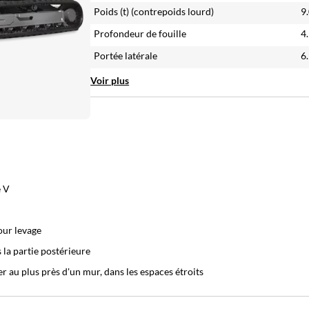
Poids (t)
(contrepoids lourd)
9
Profondeur de fouille
4
Portée latérale
6
Voir plus
e V
our levage
 la partie postérieure
ler au plus près d'un mur, dans les espaces étroits