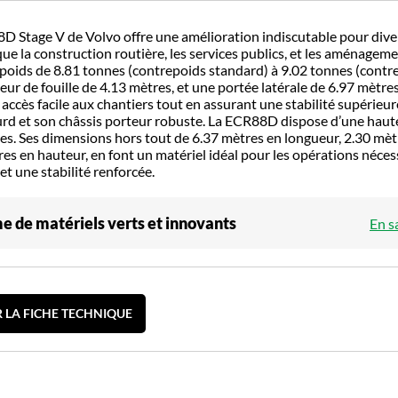
D Stage V de Volvo offre une amélioration indiscutable pour dive
que la construction routière, les services publics, et les aménagem
poids de 8.81 tonnes (contrepoids standard) à 9.02 tonnes (contr
ur de fouille de 4.13 mètres, et une portée latérale de 6.97 mètres
ccès facile aux chantiers tout en assurant une stabilité supérieur
urd et son châssis porteur robuste. La ECR88D dispose d’une haut
res. Ses dimensions hors tout de 6.37 mètres en longueur, 2.30 mèt
tres en hauteur, en font un matériel idéal pour les opérations néce
et une stabilité renforcée.
 de matériels verts et innovants
En s
 LA FICHE TECHNIQUE