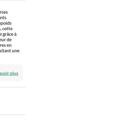
rses
ents
epoids
, cette
e grâce à
eur de
res en
ssitant une
avoir plus