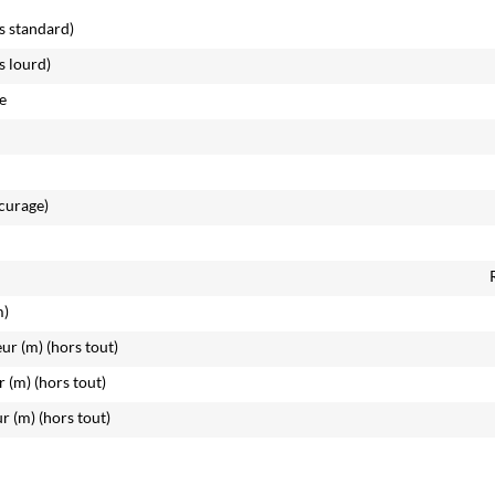
s standard)
s lourd)
e
(curage)
m)
eur (m)
(hors tout)
r (m)
(hors tout)
ur (m)
(hors tout)