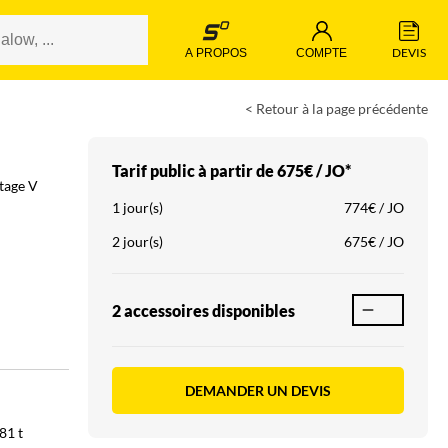
 DEVIS 
 A PROPOS 
 COMPTE 
< Retour à la page précédente
Tarif public à partir de
675€ / JO*
tage V
1 jour(s)
774€ / JO
2 jour(s)
675€ / JO
2 accessoire
s
disponible
s
DEMANDER UN DEVIS
.81
t