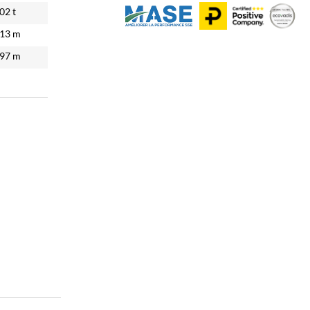
.02
t
.13
m
.97
m