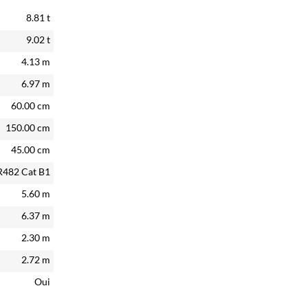
8.81
t
9.02
t
4.13
m
6.97
m
60.00
cm
150.00
cm
45.00
cm
R482 Cat B1
5.60
m
6.37
m
2.30
m
2.72
m
Oui