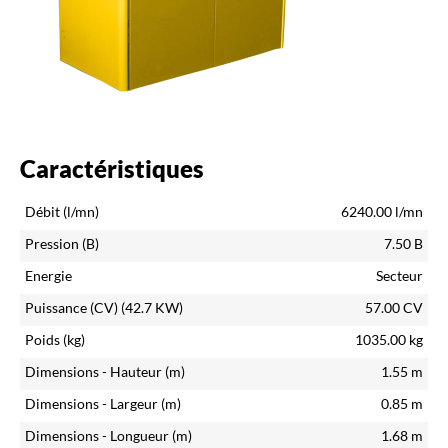
Caractéristiques
Débit (l/mn)
6240.00
l/mn
Pression (B)
7.50
B
Energie
Secteur
Puissance (CV)
(42.7 KW)
57.00
CV
Poids (kg)
1035.00
kg
Dimensions - Hauteur (m)
1.55
m
Dimensions - Largeur (m)
0.85
m
Dimensions - Longueur (m)
1.68
m