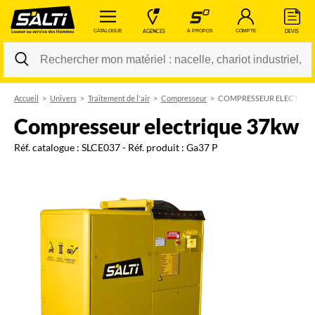
 CATALOGUE 
 AGENCES 
 A PROPOS 
 COMPTE 
 DEVIS 
Accueil
Univers
Traitement de l'air
Compresseur
COMPRESSEUR ELECTRIQ
Changer
compresseur electrique 37kw
Réf. catalogue :
SLCE037
- Réf. produit :
Ga37 P