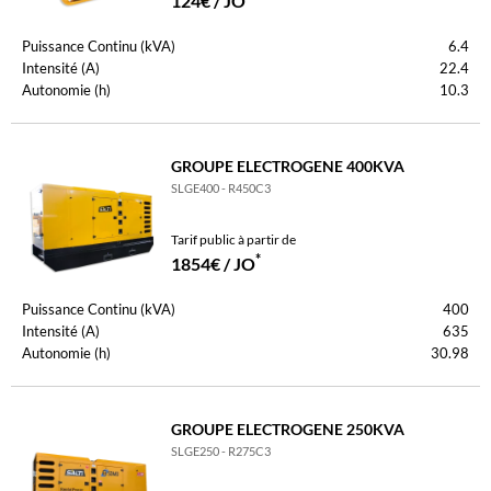
124€ / JO
Puissance Continu (kVA)
6.4
Intensité (A)
22.4
Autonomie (h)
10.3
GROUPE ELECTROGENE 400KVA
SLGE400 - R450C3
Tarif public à partir de
*
1854€ / JO
Puissance Continu (kVA)
400
Intensité (A)
635
Autonomie (h)
30.98
GROUPE ELECTROGENE 250KVA
SLGE250 - R275C3