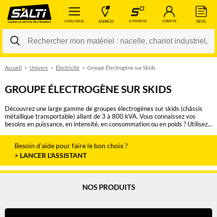
 CATALOGUE 
 AGENCES 
 A PROPOS 
 COMPTE 
 DEVIS 
Accueil
Univers
Électricité
Groupe Électrogène sur Skids
Changer
GROUPE ÉLECTROGÈNE SUR SKIDS
Découvrez une large gamme de groupes électrogènes sur skids (châssis
métallique transportable) allant de 3 à 800 kVA. Vous connaissez vos
besoins en puissance, en intensité, en consommation ou en poids ? Utilisez
les filtres pour trouver rapidement le résultat de votre recherche et
demander un devis. Notre service énergie se tient également à votre
Besoin d’aide pour faire
le bon choix ?
disposition pour vous conseiller.
> LANCER L'ASSISTANT
NOS PRODUITS