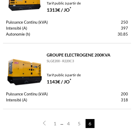
Tarif public à partir de
*
1313€ / JO
Puissance Continu (kVA)
250
Intensité (A)
397
Autonomie (h)
30.85
GROUPE ELECTROGENE 200KVA
SLGE200 - R220C3
Tarif public à partir de
*
1143€ / JO
Puissance Continu (kVA)
200
Intensité (A)
318
...
1
4
5
6