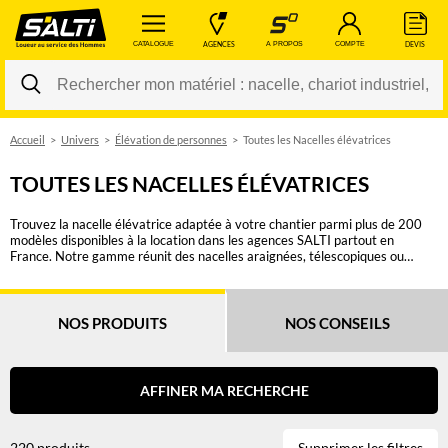
 CATALOGUE 
 AGENCES 
 A PROPOS 
 COMPTE 
 DEVIS 
Accueil
Univers
Élévation de personnes
Toutes les Nacelles élévatrices
Changer
TOUTES LES NACELLES ÉLÉVATRICES
Trouvez la nacelle élévatrice adaptée à votre chantier parmi plus de 200
modèles disponibles à la location dans les agences SALTI partout en
France. Notre gamme réunit des nacelles araignées, télescopiques ou
articulées, à ciseaux, verticales, tractables, ainsi que des nacelles sur
véhicules légers ou poids lourds, proposées par des marques reconnues
comme JLG, Genie, Haulotte, Manitou ou Skyjack. Selon vos contraintes,
vous pouvez sélectionner un équipement électrique, diesel, hybride ou bi-
NOS PRODUITS
NOS CONSEILS
énergie, destiné à une utilisation intérieure ou extérieure, avec une hauteur
de travail comprise entre 6 et 65 mètres. Le déport nécessaire, la capacité
de charge, la nature du terrain, la largeur d’accès, l’encombrement de la
machine et la fréquence des déplacements font partie des critères
AFFINER MA RECHERCHE
essentiels pour choisir la bonne nacelle élévatrice. Les filtres disponibles
vous permettent de comparer rapidement les matériels correspondant à
votre besoin, qu’il s’agisse d’une intervention ponctuelle, d’une opération
220 produits
Supprimer les filtres