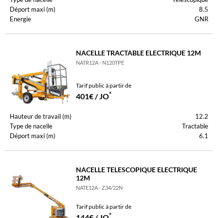
Déport maxi (m)
8.5
Energie
GNR
NACELLE TRACTABLE ELECTRIQUE 12M
NATR12A - N120TPE
Tarif public à partir de
*
401€ / JO
Hauteur de travail (m)
12.2
Type de nacelle
Tractable
Déport maxi (m)
6.1
NACELLE TELESCOPIQUE ELECTRIQUE
12M
NATE12A - Z34/22N
Tarif public à partir de
*
144€ / JO