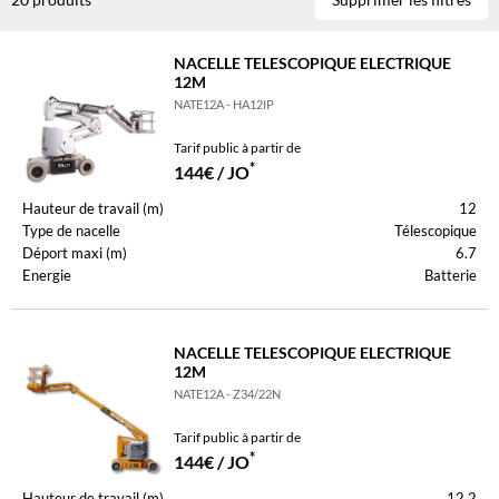
NACELLE TELESCOPIQUE ELECTRIQUE
12M
NATE12A - HA12IP
Tarif public à partir de
*
144€ / JO
Hauteur de travail (m)
12
Type de nacelle
Télescopique
Déport maxi (m)
6.7
Energie
Batterie
NACELLE TELESCOPIQUE ELECTRIQUE
12M
NATE12A - Z34/22N
Tarif public à partir de
*
144€ / JO
Hauteur de travail (m)
12.2