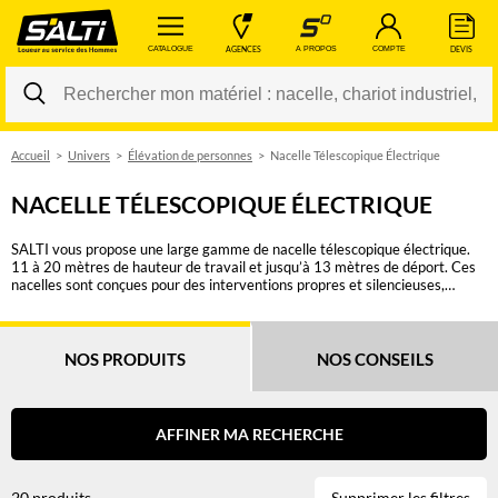
 CATALOGUE 
 AGENCES 
 A PROPOS 
 COMPTE 
 DEVIS 
Accueil
Univers
Élévation de personnes
Nacelle Télescopique Électrique
Changer
NACELLE TÉLESCOPIQUE ÉLECTRIQUE
SALTI vous propose une large gamme de nacelle télescopique électrique.
11 à 20 mètres de hauteur de travail et jusqu’à 13 mètres de déport. Ces
nacelles sont conçues pour des interventions propres et silencieuses,
notamment grâce à leur moteur électrique. Leurs roues anti-marquages
conviennent parfaitement à une utilisation en intérieur. Le choix idéal pour
les opérations de maintenance en intérieur sur site industriel, centre
commercial, ERP. Choisissez parmi nos marques reconnues de nacelle
NOS PRODUITS
NOS CONSEILS
télescopique électrique telles que JLG, GENIE, HAULOTTE, UPRIGHT.
Pour rappel, vous devez disposer du CACES R486 Cat B pour toute
utilisation d’une PEMP de type 1 ou 3 à élévation verticale.
AFFINER MA RECHERCHE
20 produits
Supprimer les filtres