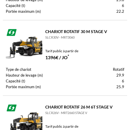
Capacité (t)
6
Portée maximum (m)
22.2
CHARIOT ROTATIF 30 M STAGE V
SLCR30V - MRT3060
Tarif public à partir de
*
1396€ / JO
Type de chariot
Rotatif
Hauteur de levage (m)
29.9
Capacité (t)
6
Portée maximum (m)
25.9
CHARIOT ROTATIF 26 M 6T STAGE V
SLCR26V - MRT2660 STAGE V
Tarif public à partir de