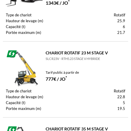
*
1343€ / JO
Type de chariot
Rotatif
Hauteur de levage (m)
25.9
Capacité (t)
6
Portée maximum (m)
21.7
CHARIOT ROTATIF 23 M STAGE V
SLCR23V - RTH5.23 STAGE V HYBRIDE
Tarif public à partir de
*
777€ / JO
Type de chariot
Rotatif
Hauteur de levage (m)
22.8
Capacité (t)
5
Portée maximum (m)
19.5
CHARIOT ROTATIF 35 M STAGE V