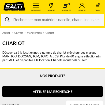
 CATALOGUE 
 AGENCES 
 A PROPOS 
 COMPTE 
 DEVIS 
Accueil
Univers
Manutention
Chariot
Changer
CHARIOT
Découvrez à la location notre gamme de chariot élévateur des marque
MANITOU, DOOSAN, TCM, TOYOTA, JCB. Plus de 60 engins sélectionnés
par SALTI et disponible à la location. Chariots industriels ou semi-
industriels, chariots à mât vertical classiques, chariots rotatifs, chariots
télescopiques. Transportez des charges jusqu'à 7 tonnes ou jusque 25 m de
hauteur. Utilisez les filtres de recherche pour trouver le vôtre. Type de
matériel, hauteur de levage, capacité, poids, motricité, type de CACES,
NOS PRODUITS
dimensions. Une autorisation de conduite R482 Cat F est nécessaire pour
conduire ces engins de chantiers. Des accessoires pour chariot
télescopique sont également disponibles : potence courte ou longue, treuil,
godet
AFFINER MA RECHERCHE
81 produits
Supprimer les filtres