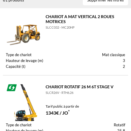
CHARIOT A MAT VERTICAL 2 ROUES
MOTRICES
SLCC032 - MC20HP
Type de chariot
Mat classique
Hauteur de levage (m)
3
Capacité (t)
2
CHARIOT ROTATIF 26 M 6T STAGE V
SLCR26V - RTH6.26
Tarif public à partir de
*
1343€ / JO
Type de chariot
Rotatif
Hauteur de levage (m)
25.8