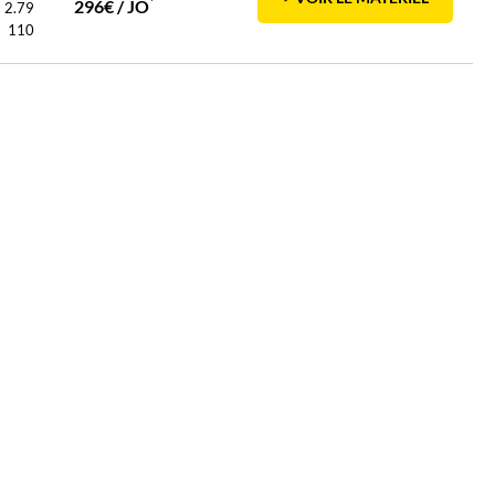
*
296€ / JO
2.79
110