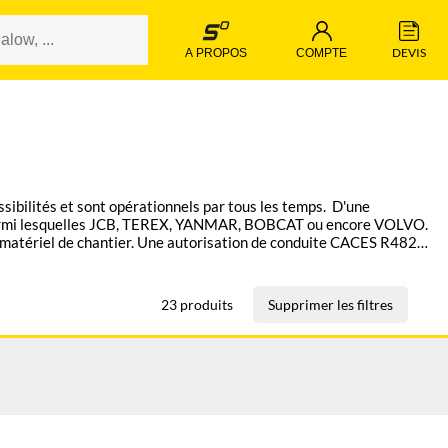
 DEVIS 
 A PROPOS 
 COMPTE 
ssibilités et sont opérationnels par tous les temps. D'une
s parmi lesquelles JCB, TEREX, YANMAR, BOBCAT ou encore VOLVO.
re matériel de chantier. Une autorisation de conduite CACES R482
23 produits
Supprimer les filtres