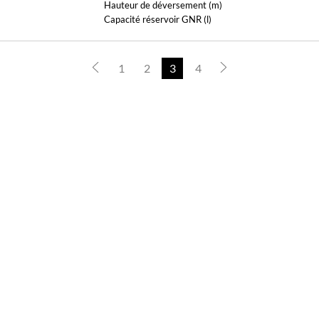
Hauteur de déversement (m)
Capacité réservoir GNR (l)
1
2
3
4