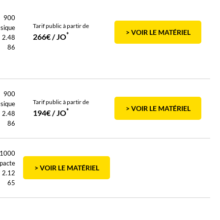
900
Tarif public à partir de
ssique
> VOIR LE MATÉRIEL
*
266€ / JO
2.48
86
900
Tarif public à partir de
ssique
> VOIR LE MATÉRIEL
*
194€ / JO
2.48
86
1000
pacte
> VOIR LE MATÉRIEL
2.12
65