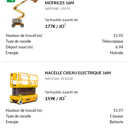
MOTRICES 16M
NATH16B - Z45 FE
Tarif public à partir de
*
177€ / JO
Hauteur de travail (m)
15.92
Type de nacelle
Télescopique
Déport maxi (m)
6.94
Energie
Hybride
NACELLE CISEAU ELECTRIQUE 16M
NACE16A - ES1612E
Tarif public à partir de
*
159€ / JO
Hauteur de travail (m)
15.97
Type de nacelle
Ciseaux
Energie
Batterie