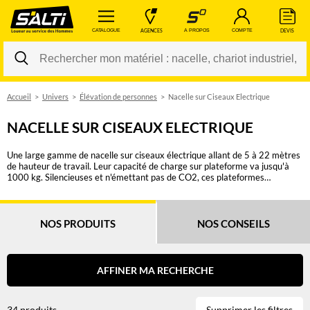
 CATALOGUE 
 AGENCES 
 A PROPOS 
 COMPTE 
 DEVIS 
Accueil
Univers
Élévation de personnes
Nacelle sur Ciseaux Electrique
Changer
NACELLE SUR CISEAUX ELECTRIQUE
Une large gamme de nacelle sur ciseaux électrique allant de 5 à 22 mètres
de hauteur de travail. Leur capacité de charge sur plateforme va jusqu'à
1000 kg. Silencieuses et n'émettant pas de CO2, ces plateformes
élévatrices sont idéales pour la réalisation de travaux en intérieur. Avec un
faible rayon de braquage et des dimensions hors-tout réduites, la nacelle
ciseaux électrique garantit une grande maniabilité dans les espaces
restreints. En milieu industriel ou alimentaire, des roues blanches non
NOS PRODUITS
NOS CONSEILS
marking ou des chaussettes pour nacelle peuvent être proposées. En cas
d'intervention dans des milieux frigorifiques, demandez un kit "Grand
Froid" pour supporter des températures négatives. Une autorisation de
conduite CACES R486 Cat A est nécessaire pour toute utilisation d’une
AFFINER MA RECHERCHE
PEMP de type 1 ou 3 à élévation verticale. Consultez nos conseils pour
plus d'informations.
34 produits
Supprimer les filtres