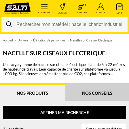
 CATALOGUE 
 AGENCES 
 A PROPOS 
 COMPTE 
 DEVIS 
Accueil
Univers
Élévation de personnes
Nacelle sur Ciseaux Electrique
Changer
NACELLE SUR CISEAUX ELECTRIQUE
Une large gamme de nacelle sur ciseaux électrique allant de 5 à 22 mètres
de hauteur de travail. Leur capacité de charge sur plateforme va jusqu'à
1000 kg. Silencieuses et n'émettant pas de CO2, ces plateformes
élévatrices sont idéales pour la réalisation de travaux en intérieur. Avec un
faible rayon de braquage et des dimensions hors-tout réduites, la nacelle
ciseaux électrique garantit une grande maniabilité dans les espaces
restreints. En milieu industriel ou alimentaire, des roues blanches non
NOS PRODUITS
NOS CONSEILS
marking ou des chaussettes pour nacelle peuvent être proposées. En cas
d'intervention dans des milieux frigorifiques, demandez un kit "Grand
Froid" pour supporter des températures négatives. Une autorisation de
conduite CACES R486 Cat A est nécessaire pour toute utilisation d’une
AFFINER MA RECHERCHE
PEMP de type 1 ou 3 à élévation verticale. Consultez nos conseils pour
plus d'informations.
34 produits
Supprimer les filtres