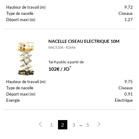
Hauteur de travail (m)
9.72
Type de nacelle
Ciseaux
Déport maxi (m)
1.27
NACELLE CISEAU ELECTRIQUE 10M
NACE10A - R2646
Tarif public à partir de
*
102€ / JO
Hauteur de travail (m)
9.75
Type de nacelle
Ciseaux
Déport maxi (m)
0.91
Energie
Electrique
...
1
2
3
5